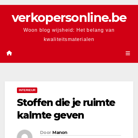
Skip
verkopersonline.be
to
content
Woon blog wijsheid: Het belang van
kwaliteitsmaterialen
INTERIEUR
Stoffen die je ruimte
kalmte geven
Door
Manon