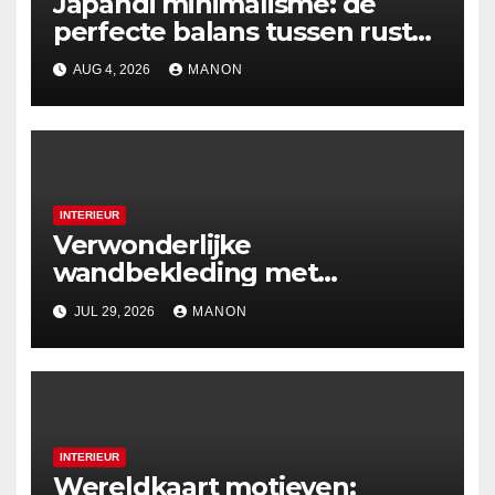
Japandi minimalisme: de
perfecte balans tussen rust
en esthetiek
AUG 4, 2026
MANON
INTERIEUR
Verwonderlijke
wandbekleding met
holografische effecten
JUL 29, 2026
MANON
INTERIEUR
Wereldkaart motieven: