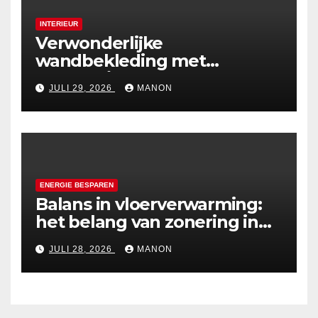
INTERIEUR
Verwonderlijke
wandbekleding met
holografische effecten
JULI 29, 2026
MANON
ENERGIE BESPAREN
Balans in vloerverwarming:
het belang van zonering in
de zomer
JULI 28, 2026
MANON