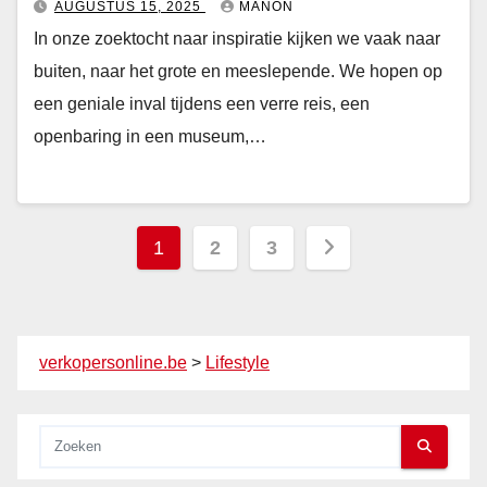
AUGUSTUS 15, 2025
MANON
In onze zoektocht naar inspiratie kijken we vaak naar
buiten, naar het grote en meeslepende. We hopen op
een geniale inval tijdens een verre reis, een
openbaring in een museum,…
Berichten
1
2
3
paginering
verkopersonline.be
>
Lifestyle