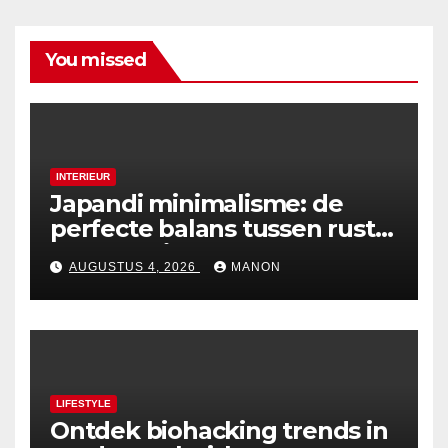
You missed
INTERIEUR
Japandi minimalisme: de
perfecte balans tussen rust
en esthetiek
AUGUSTUS 4, 2026
MANON
LIFESTYLE
Ontdek biohacking trends in