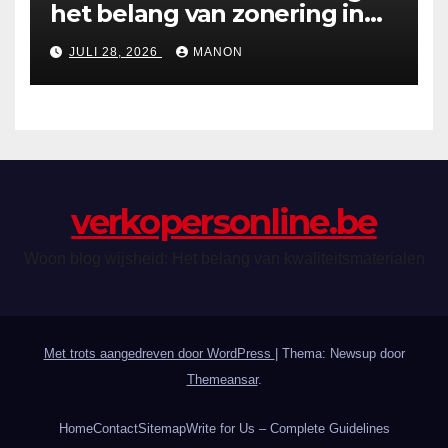
het belang van zonering in
de zomer
JULI 28, 2026
MANON
verkopersonline.be
Woon blog wijsheid: Het belang van kwaliteitsmaterialen
Met trots aangedreven door WordPress
|
Thema: Newsup door
Themeansar
.
Home
Contact
Sitemap
Write for Us – Complete Guidelines