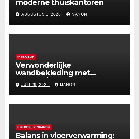
moderne thuiskantoren
AUGUSTUS 1, 2026
MANON
INTERIEUR
Verwonderlijke
wandbekleding met
holografische effecten
JULI 29, 2026
MANON
ENERGIE BESPAREN
Balans in vloerverwarming: