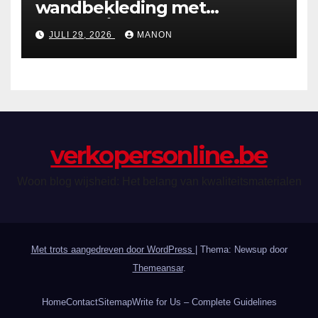
wandbekleding met
holografische effecten
JULI 29, 2026
MANON
verkopersonline.be
Woon blog wijsheid: Het belang van kwaliteitsmaterialen
Met trots aangedreven door WordPress
|
Thema: Newsup door
Themeansar
.
Home
Contact
Sitemap
Write for Us – Complete Guidelines