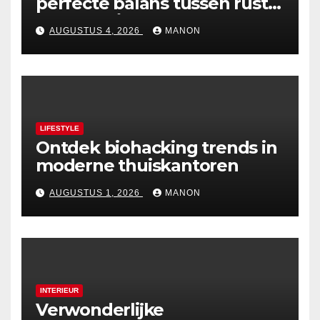
perfecte balans tussen rust
en esthetiek
AUGUSTUS 4, 2026
MANON
LIFESTYLE
Ontdek biohacking trends in
moderne thuiskantoren
AUGUSTUS 1, 2026
MANON
INTERIEUR
Verwonderlijke