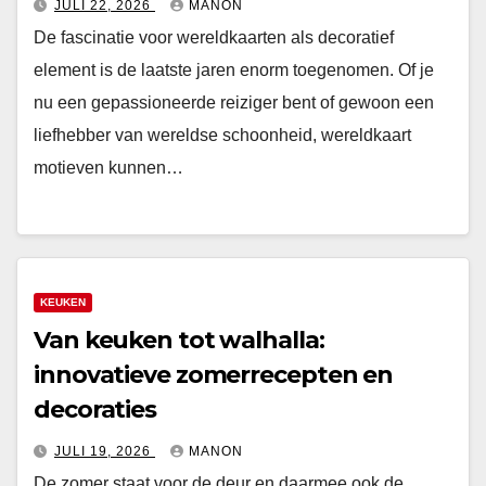
JULI 22, 2026
MANON
De fascinatie voor wereldkaarten als decoratief
element is de laatste jaren enorm toegenomen. Of je
nu een gepassioneerde reiziger bent of gewoon een
liefhebber van wereldse schoonheid, wereldkaart
motieven kunnen…
KEUKEN
Van keuken tot walhalla:
innovatieve zomerrecepten en
decoraties
JULI 19, 2026
MANON
De zomer staat voor de deur en daarmee ook de