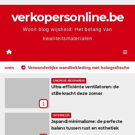
Skip
verkopersonline.be
to
content
Woon blog wijsheid: Het belang van
kwaliteitsmaterialen
n
Verwonderlijke wandbekleding met holografische effecten
ENERGIE BESPAREN
Ultra-efficiënte ventilatoren: de
stille kracht deze zomer
1
INTERIEUR
Japandi minimalisme: de perfecte
balans tussen rust en esthetiek