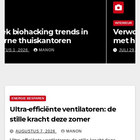
ENERGIE BESPAREN
INTE
Ultra-efficiënte ventilatoren: de
Ja
stille kracht deze zomer
pe
es
AUGUSTUS 7, 2026
MANON
A
ENERGIE BESPAREN
Ultra-efficiënte ventilatoren: de
stille kracht deze zomer
AUGUSTUS 7, 2026
MANON