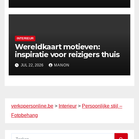
INTERIEUR
Wereldkaart motieven:
inspiratie voor reizigers thuis
JUL 22, 2026
MANON
verkopersonline.be
>
Interieur
>
Persoonlijke stijl –
Fotobehang