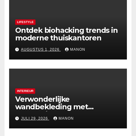
LIFESTYLE
Ontdek biohacking trends in
moderne thuiskantoren
AUGUSTUS 1, 2026
MANON
INTERIEUR
Verwonderlijke
wandbekleding met
holografische effecten
JULI 29, 2026
MANON