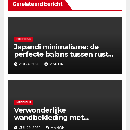
Gerelateerd bericht
INTERIEUR
Japandi minimalisme: de
perfecte balans tussen rust
en esthetiek
AUG 4, 2026
MANON
INTERIEUR
Verwonderlijke
wandbekleding met
holografische effecten
JUL 29, 2026
MANON