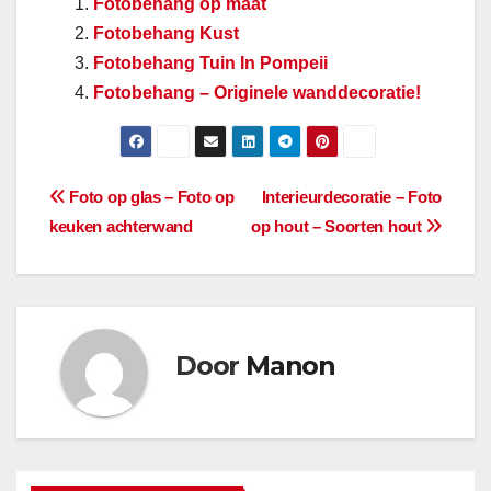
Fotobehang op maat
Fotobehang Kust
Fotobehang Tuin In Pompeii
Fotobehang – Originele wanddecoratie!
Berichtnavigatie
Foto op glas – Foto op
Interieurdecoratie – Foto
keuken achterwand
op hout – Soorten hout
Door
Manon