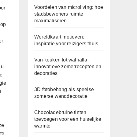
Voordelen van microliving: hoe
oor
stadsbewoners ruimte
n
maximaliseren
 op
Wereldkaart motieven:
er
inspiratie voor reizigers thuis
Van keuken tot walhalla:
innovatieve zomerrecepten en
 u
decoraties
de
gie
3D fotobehang als speelse
u
zomerse wanddecoratie
Chocoladebruine tinten
toevoegen voor een huiselijke
ze
warmte
te