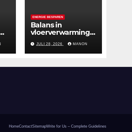
ENERGIE BESPAREN
Balans in
vloerverwarming:
che
het belang van
N
JULI 28, 2026
MANON
zonering in de
zomer
Home
Contact
Sitemap
Write for Us – Complete Guidelines