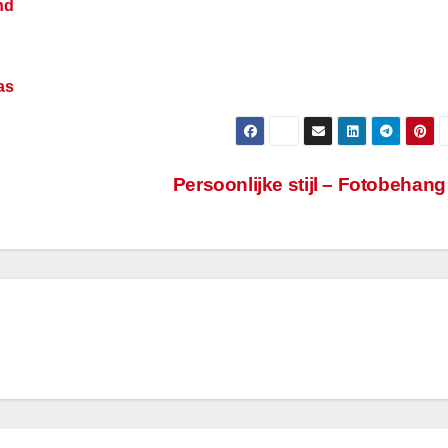
nd
as
Persoonlijke stijl – Fotobehan