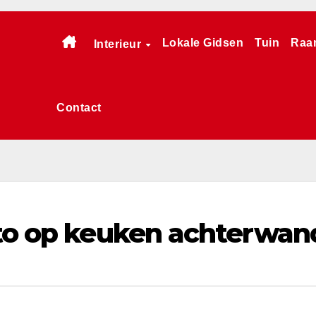
Lokale Gidsen
Tuin
Raa
Interieur
Contact
oto op keuken achterwan