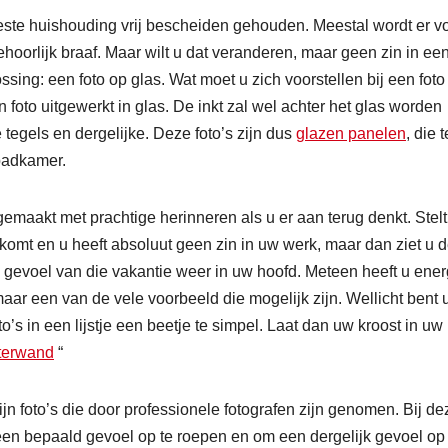
ste huishouding vrij bescheiden gehouden. Meestal wordt er v
ehoorlijk braaf. Maar wilt u dat veranderen, maar geen zin in ee
ng: een foto op glas. Wat moet u zich voorstellen bij een foto
 foto uitgewerkt in glas. De inkt zal wel achter het glas worden
re tegels en dergelijke. Deze foto’s zijn dus
glazen panelen
, die t
badkamer.
gemaakt met prachtige herinneren als u er aan terug denkt. Stelt
komt en u heeft absoluut geen zin in uw werk, maar dan ziet u 
he gevoel van die vakantie weer in uw hoofd. Meteen heeft u ener
maar een van de vele voorbeeld die mogelijk zijn. Wellicht bent 
o’s in een lijstje een beetje te simpel. Laat dan uw kroost in uw
terwand
“
ijn foto’s die door professionele fotografen zijn genomen. Bij de
 een bepaald gevoel op te roepen en om een dergelijk gevoel op 