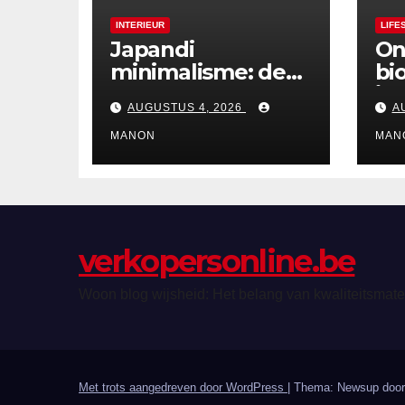
INTERIEUR
LIFE
Japandi
On
minimalisme: de
bi
perfecte balans
in
AUGUSTUS 4, 2026
A
tussen rust en
th
esthetiek
MANON
MAN
verkopersonline.be
Woon blog wijsheid: Het belang van kwaliteitsmate
Met trots aangedreven door WordPress
|
Thema: Newsup doo