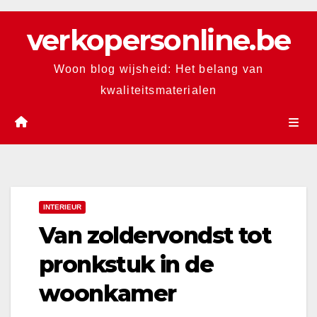
Skip
verkopersonline.be
to
content
Woon blog wijsheid: Het belang van
kwaliteitsmaterialen
INTERIEUR
Van zoldervondst tot
pronkstuk in de
woonkamer