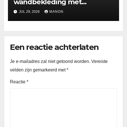
wandbekleding met
holografische effecten
JUL 29, 2026
MANON
Een reactie achterlaten
Je e-mailadres zal niet getoond worden.
Vereiste
velden zijn gemarkeerd met
*
Reactie
*