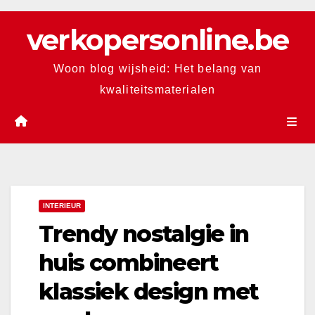
Skip
verkopersonline.be
to
content
Woon blog wijsheid: Het belang van
kwaliteitsmaterialen
INTERIEUR
Trendy nostalgie in
huis combineert
klassiek design met