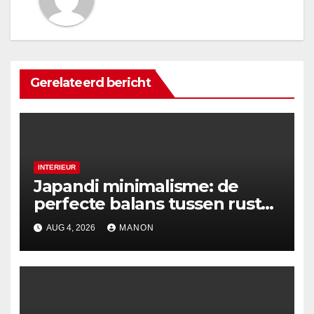
Gerelateerd bericht
INTERIEUR
Japandi minimalisme: de
perfecte balans tussen rust
en esthetiek
AUG 4, 2026
MANON