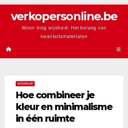
Skip
verkopersonline.be
to
content
Woon blog wijsheid: Het belang van
kwaliteitsmaterialen
INTERIEUR
Hoe combineer je
kleur en minimalisme
in één ruimte