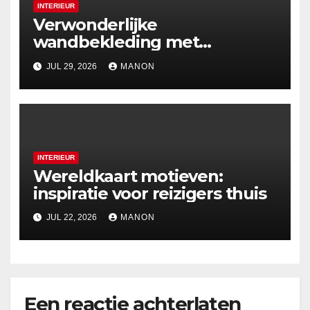
INTERIEUR
Verwonderlijke
wandbekleding met
holografische effecten
JUL 29, 2026
MANON
INTERIEUR
Wereldkaart motieven:
inspiratie voor reizigers thuis
JUL 22, 2026
MANON
Een reactie achterlaten