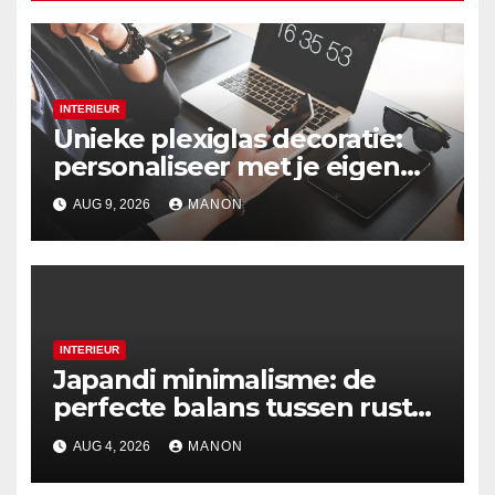
INTERIEUR
Unieke plexiglas decoratie:
personaliseer met je eigen
foto
AUG 9, 2026
MANON
INTERIEUR
Japandi minimalisme: de
perfecte balans tussen rust
en esthetiek
AUG 4, 2026
MANON