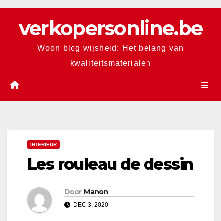
Skip
verkopersonline.be
to
content
Woon blog wijsheid: Het belang van
kwaliteitsmaterialen
INTERIEUR
Les rouleau de dessin
Door
Manon
DEC 3, 2020