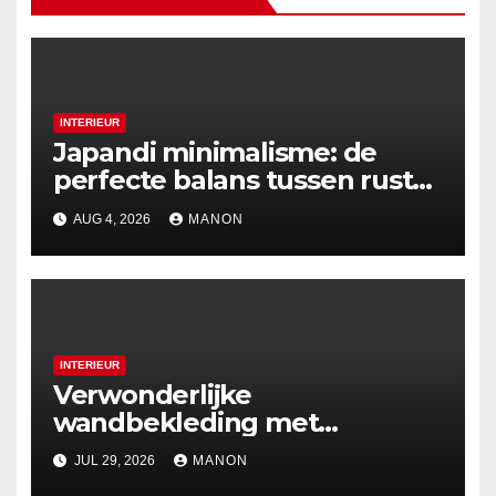
INTERIEUR
Japandi minimalisme: de
perfecte balans tussen rust
en esthetiek
AUG 4, 2026
MANON
INTERIEUR
Verwonderlijke
wandbekleding met
holografische effecten
JUL 29, 2026
MANON