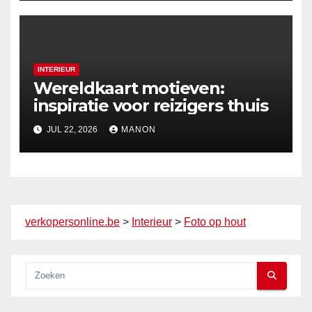
INTERIEUR
Wereldkaart motieven:
inspiratie voor reizigers thuis
JUL 22, 2026
MANON
verkopersonline.be
>
Interieur
>
Foto op hout