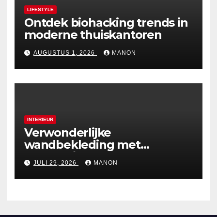
LIFESTYLE
Ontdek biohacking trends in
moderne thuiskantoren
AUGUSTUS 1, 2026
MANON
INTERIEUR
Verwonderlijke
wandbekleding met
holografische effecten
JULI 29, 2026
MANON