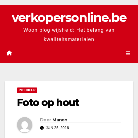
Skip
verkopersonline.be
to
content
Woon blog wijsheid: Het belang van
kwaliteitsmaterialen
INTERIEUR
Foto op hout
Door
Manon
JUN 25, 2016