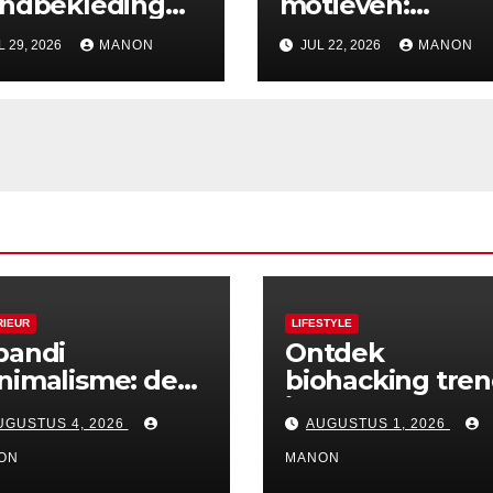
ndbekleding
motieven:
t holografische
inspiratie voor
L 29, 2026
MANON
JUL 22, 2026
MANON
fecten
reizigers thuis
RIEUR
LIFESTYLE
pandi
Ontdek
nimalisme: de
biohacking tre
rfecte balans
in moderne
UGUSTUS 4, 2026
AUGUSTUS 1, 2026
ssen rust en
thuiskantoren
thetiek
ON
MANON