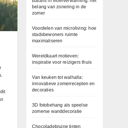
Balans in vloerverwarming: het
belang van zonering in de
zomer
Voordelen van microliving: hoe
stadsbewoners ruimte
maximaliseren
Wereldkaart motieven:
inspiratie voor reizigers thuis
e
n.
Van keuken tot walhalla:
innovatieve zomerrecepten en
decoraties
dit
an
3D fotobehang als speelse
zomerse wanddecoratie
Chocoladebruine tinten