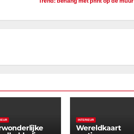
Trend: behang met print op de muu
RIEUR
INTERIEUR
rwonderlijke
Wereldkaart