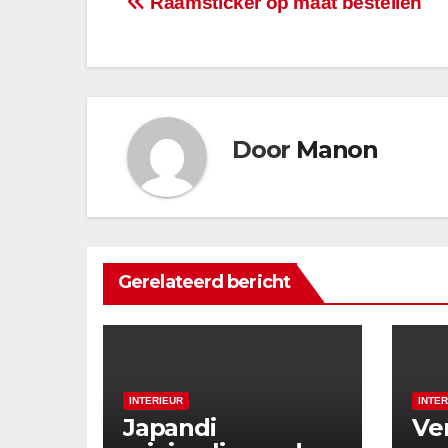
Berichtnavigatie
Raamsticker op maat bestellen
Door
Manon
Gerelateerd bericht
INTERIEUR
INTE
Japandi
Ve