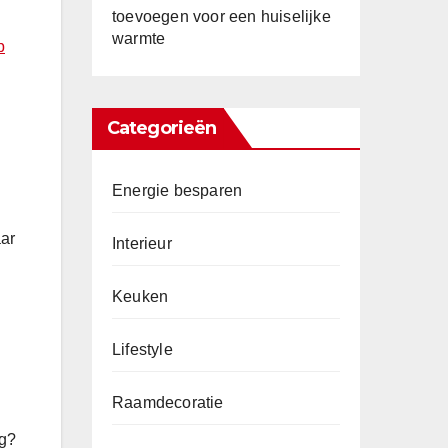
toevoegen voor een huiselijke
warmte
p
Categorieën
Energie besparen
aar
Interieur
Keuken
Lifestyle
Raamdecoratie
rg?