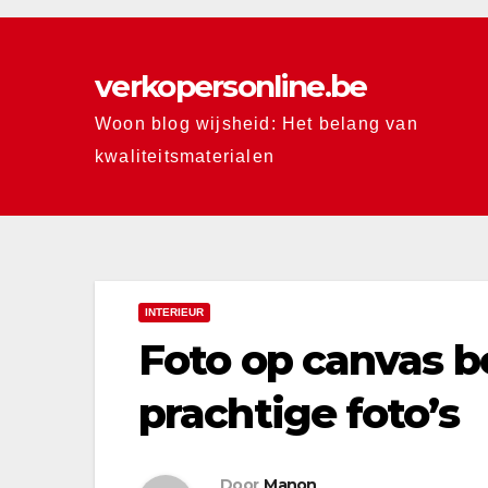
Skip
to
verkopersonline.be
content
Woon blog wijsheid: Het belang van
kwaliteitsmaterialen
INTERIEUR
Foto op canvas b
prachtige foto’s
Door
Manon