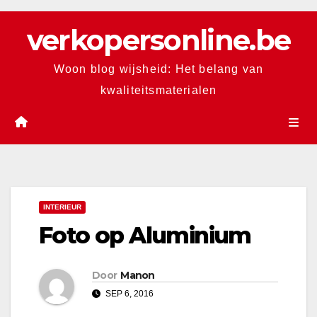
Skip
verkopersonline.be
to
content
Woon blog wijsheid: Het belang van
kwaliteitsmaterialen
INTERIEUR
Foto op Aluminium
Door
Manon
SEP 6, 2016