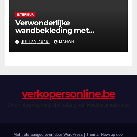
INTERIEUR
Verwonderlijke
wandbekleding met
holografische effecten
JULI 29, 2026
MANON
verkopersonline.be
Woon blog wijsheid: Het belang van kwaliteitsmaterialen
Met trots aangedreven door WordPress
|
Thema: Newsup door