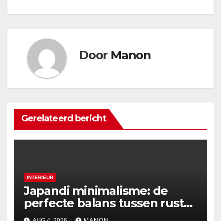
Door
Manon
Gerelateerd bericht
INTERIEUR
Japandi minimalisme: de
perfecte balans tussen rust
en esthetiek
AUG 4, 2026
MANON