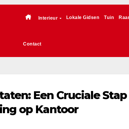
Lokale Gidsen
Tuin
Raa
Interieur
Contact
ten: Een Cruciale Stap
ing op Kantoor