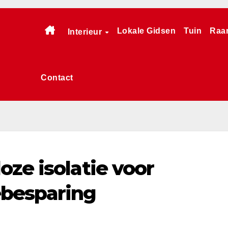
Lokale Gidsen
Tuin
Raa
Interieur
Contact
oze isolatie voor
ebesparing